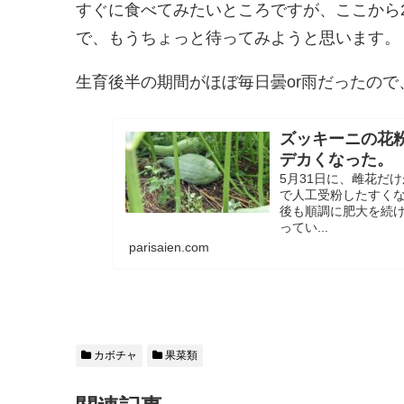
すぐに食べてみたいところですが、ここから
で、もうちょっと待ってみようと思います。
生育後半の期間がほぼ毎日曇or雨だったの
ズッキーニの花
デカくなった。
5月31日に、雌花だ
で人工受粉したすく
後も順調に肥大を続け
ってい...
parisaien.com
カボチャ
果菜類