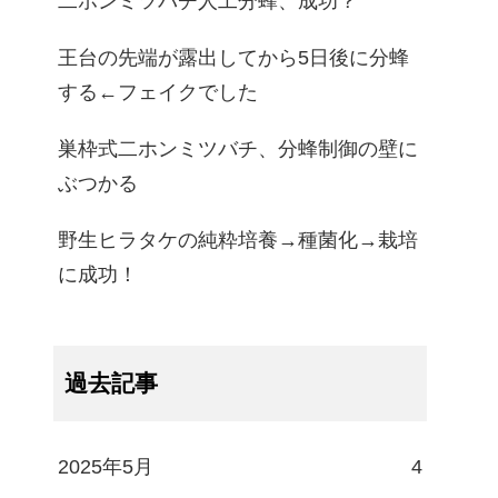
二ホンミツバチ人工分蜂、成功？
王台の先端が露出してから5日後に分蜂
する←フェイクでした
巣枠式二ホンミツバチ、分蜂制御の壁に
ぶつかる
野生ヒラタケの純粋培養→種菌化→栽培
に成功！
過去記事
2025年5月
4