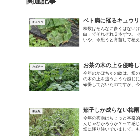
関連記事
ベト病に罹るキュウリ
キュウリ
株数はそんなに多くはないけ
白」でそれぞれ５本ずつ。 
いや、今思うと育苗して植え付
お茶の木の上を侵略し
カボチャ
今年のかぼちゃの畝は、畑
の木の上を這うような感じに
確保しておいたのですが、今
茄子しか成らない梅雨
果菜類
今年の梅雨はちょっと本格的
んじゃなかろうか？って感じ
畑に降り注いでいまして、もは