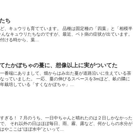
たち
ど、キュウリも育てています。 品種は固定種の「四葉」と「相模半
そんなキュウリたちなのですが、最近、ベト病の症状が出ています。
ける時から、葉...
てたかぼちゃの蔓に、想像以上に実がついてた
の一番端にありまして、畑からはみ出た蔓が道路沿いに生えている茶
なっていました。 一応、蔓の伸びるスペースを3mほど、畝の隣に
年栽培している「すくなかぼちゃ」...
すぎる！ ７月のうち、一日中ちゃんと晴れたのは２日しかなかった
で、 それ以外の日はほぼ毎日、雨、霧、露など、何かしらの水分が
やここは“ほぼ水中”といって...