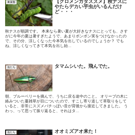
【クロメンガタスズメ】秋ナスに
果菜類
やたらデカい芋虫がいるんだけ
ど・・・
秋ナスが順調です。 本来なら暑い夏が大好きなナスにとっても、さす
がに今年の夏は暑すぎたようで、あまりポンポン実をつけなかったの
で、その分、涼しくなった今本気を出しているのでしょうか？ でも
ね、涼しくなってきて本気を出し始...
タマムシいた。飛んでた。
虫たち
朝、ブルーベリーを摘んで、うちに戻る途中のこと。 オリーブの木に
絡みついた蔓雑草が目についたので、すこし寄り道して草取りをして
いると、非常にスズメバチっぽい音が背後から接近してきました。 う
わっ、って思って振り返ると、それはタ...
オオミズアオ来た！
虫たち