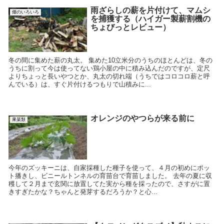
雨ざらしの薪を片付けて、マムシ
畑のいろいろ
を捕獲する（ハイガー製薪割機の
ちょびっとレビュー）
冬の間に集めた薪の丸太。 集めた10立米分のうちのほとんどは、冬の
うちに割って今は使ってない鶏小屋の中に積み込んだのですが、定尺
よりちょっと長いやつとか、丸太の切れ端（うちではコロコロ薪と呼
んでいる）は、すぐ片付けるつもりで山積みに...
オレンジのやつらが来る前に
果菜類
今年のズッキーニは、自家採種した種子を使って、４月の初めにポッ
ト播きし、ビニールトンネルの育苗台で育苗しました。 去年の夏に収
穫して２月まで玄関に放置してた実から種を採ったので、さすがに置
きすぎたかな？ちゃんと発芽するだろうか？と心...