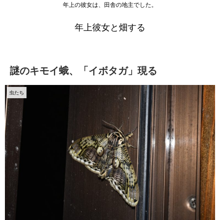
年上の彼女は、田舎の地主でした。
年上彼女と畑する
謎のキモイ蛾、「イボタガ」現る
虫たち