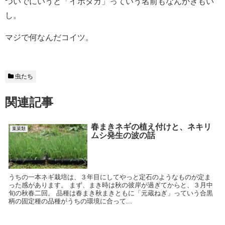
ついでにいうと「イボタガ」っていう名前もなんかきもい
し。
マジで何なんだコイツ。
虫たち
関連記事
春まきネギの植え付けと、ネキリ
葉菜類
ムシ発生の波の話
うちの一本ネギ栽培は、３年目にしてやっと定石のようなものが定ま
った感があります。 まず、まき時は秋の彼岸が過ぎてからと、３月中
旬の秋春二回。 品種は春まき秋まきともに「元蔵ねぎ」っていう合黒
柄の固定種の品種がうちの環境に合って...