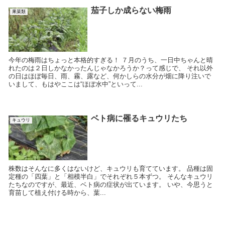
茄子しか成らない梅雨
果菜類
今年の梅雨はちょっと本格的すぎる！ ７月のうち、一日中ちゃんと晴
れたのは２日しかなかったんじゃなかろうか？って感じで、 それ以外
の日はほぼ毎日、雨、霧、露など、何かしらの水分が畑に降り注いで
いまして、もはやここは“ほぼ水中”といって...
ベト病に罹るキュウリたち
キュウリ
株数はそんなに多くはないけど、キュウリも育てています。 品種は固
定種の「四葉」と「相模半白」でそれぞれ５本ずつ。 そんなキュウリ
たちなのですが、最近、ベト病の症状が出ています。 いや、今思うと
育苗して植え付ける時から、葉...