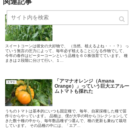
関連記事
【朗報】彼女の大好物、無事収穫
とうもろこし
スイートコーンは彼女の大好物で、 （当然、植えるよね・・・？） っ
ていう無言の圧力によって、毎年必ず植えることになる作物でして、
今年の春作はピーターコーンという品種を６０株強育てています。 種
まきは２段階に分けて行い、１...
「アマナオレンジ（Amana
トマト
Orange）」っていう巨大エアルー
ムトマトも採れた
うちのトマトは基本的にいつも固定種で、毎年、自家採種した種で苗
作りからやっています。 品種は、僕が大学の時からコレクションして
きた数十種の中から、毎年数品種ずつ選んで、種の更新も兼ねて栽培
しています。 その品種の中には、「エア...