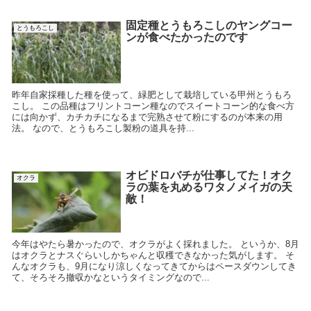
固定種とうもろこしのヤングコー
とうもろこし
ンが食べたかったのです
昨年自家採種した種を使って、緑肥として栽培している甲州とうもろ
こし。 この品種はフリントコーン種なのでスイートコーン的な食べ方
には向かず、カチカチになるまで完熟させて粉にするのが本来の用
法。 なので、とうもろこし製粉の道具を持...
オビドロバチが仕事してた！オク
オクラ
ラの葉を丸めるワタノメイガの天
敵！
今年はやたら暑かったので、オクラがよく採れました。 というか、8月
はオクラとナスぐらいしかちゃんと収穫できなかった気がします。 そ
んなオクラも、9月になり涼しくなってきてからはペースダウンしてき
て、そろそろ撤収かなというタイミングなので...