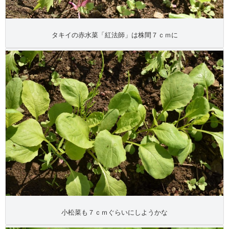
タキイの赤水菜「紅法師」は株間７ｃｍに
小松菜も７ｃｍぐらいにしようかな