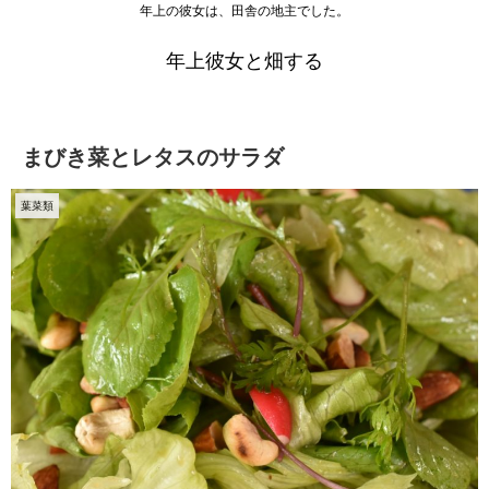
年上の彼女は、田舎の地主でした。
年上彼女と畑する
まびき菜とレタスのサラダ
葉菜類