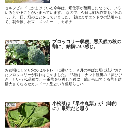
セルフビルドにかまけている今年は、畑仕事が後回しになって、いろ
いろとやることがたまっています。 なので、今日は刻み作業をお休み
し、丸一日、畑のことをしていました。 朝はまずエンドウの誘引をし
て、朝食後、枝豆、ズッキーニ、カボチ...
ブロッコリー収穫。悪天候の秋の
ブロッコリー
割に、結構いい感じ。
お盆頃に１２８穴のセルトレーに播いて、９月の半ばに畑に植えつけ
たブロッコリーが採れはじめました。 品種は、ナント種苗の「夢ひび
き」というF1品種で、一番蕾を収穫した後に、脇から出てくる蕾も結
構大きくなるセカンドーム型という種類らしい...
小松菜は「早生丸葉」が（味的
葉菜類
に）最強だと思う