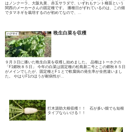
はノンクーラ、大阪丸黄、赤玉サラダで、いずれもナント種苗という
関西のメーカーさんの固定種です。 播種日がずれているのは、この畑
でタマネギを栽培するのが初めてなので、...
晩生白菜を収穫
ハクサイ
９月３日に播いた晩生白菜を収穫し始めました。 品種はトーホクの
「F1郷秋８５日」 今年の白菜は固定種の松島新二号とこの郷秋８５日
がメインでしたが、固定種とF１とで軟腐病の発生率が全然違いまし
た。 やはりF1のほうが耐病性が...
打木源助大根収穫！！ 石が多い畑でも短根
タイプならいける！！