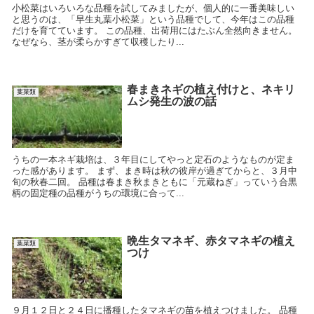
小松菜はいろいろな品種を試してみましたが、個人的に一番美味しい
と思うのは、「早生丸葉小松菜」という品種でして、今年はこの品種
だけを育てています。 この品種、出荷用にはたぶん全然向きません。
なぜなら、茎が柔らかすぎて収穫したり...
春まきネギの植え付けと、ネキリ
葉菜類
ムシ発生の波の話
うちの一本ネギ栽培は、３年目にしてやっと定石のようなものが定ま
った感があります。 まず、まき時は秋の彼岸が過ぎてからと、３月中
旬の秋春二回。 品種は春まき秋まきともに「元蔵ねぎ」っていう合黒
柄の固定種の品種がうちの環境に合って...
晩生タマネギ、赤タマネギの植え
葉菜類
つけ
９月１２日と２４日に播種したタマネギの苗を植えつけました。 品種