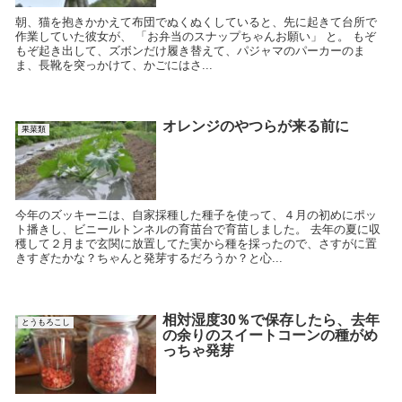
朝、猫を抱きかかえて布団でぬくぬくしていると、先に起きて台所で
作業していた彼女が、 「お弁当のスナップちゃんお願い」 と。 もぞ
もぞ起き出して、ズボンだけ履き替えて、パジャマのパーカーのま
ま、長靴を突っかけて、かごにはさ...
オレンジのやつらが来る前に
果菜類
今年のズッキーニは、自家採種した種子を使って、４月の初めにポッ
ト播きし、ビニールトンネルの育苗台で育苗しました。 去年の夏に収
穫して２月まで玄関に放置してた実から種を採ったので、さすがに置
きすぎたかな？ちゃんと発芽するだろうか？と心...
相対湿度30％で保存したら、去年
とうもろこし
の余りのスイートコーンの種がめ
っちゃ発芽