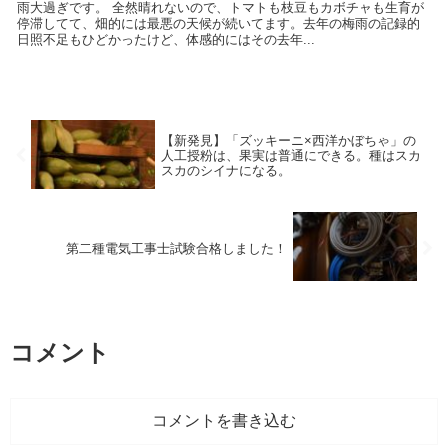
雨大過ぎです。 全然晴れないので、トマトも枝豆もカボチャも生育が
停滞してて、畑的には最悪の天候が続いてます。去年の梅雨の記録的
日照不足もひどかったけど、体感的にはその去年...
【新発見】「ズッキーニ×西洋かぼちゃ」の
人工授粉は、果実は普通にできる。種はスカ
スカのシイナになる。
第二種電気工事士試験合格しました！
コメント
コメントを書き込む