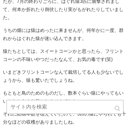
たが、7月の終わりごろに、はぐれ猿3匹に襲撃されまし
て、何本か折れたり倒伏したり実がもがれたりしていまし
た。
うちの畑には猿はめったに来ませんが、何年かに一度、群
れからはぐれた猿が迷い込んできます。
猿たちとしては、スイートコーンかと思ったら、フリント
コーンの不味いやつだったなんて、お気の毒です(笑)
いまどきフリントコーンなんて栽培してる人も少ないでし
ょうから、猿も驚いたでしょうね。
もともと鳥のためのものだし、数本ぐらい猿にやってもい
いかなとあまり気にしませんでした。
それに結構本数を植えていたので、3匹の猿にやられても十
分なほどの収穫がありましたしね。