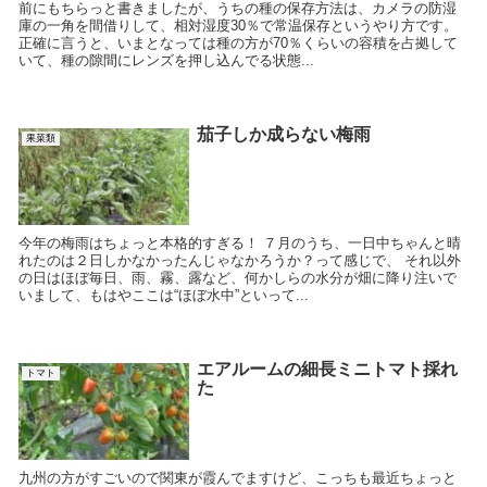
前にもちらっと書きましたが、うちの種の保存方法は、カメラの防湿
庫の一角を間借りして、相対湿度30％で常温保存というやり方です。
正確に言うと、いまとなっては種の方が70％くらいの容積を占拠して
いて、種の隙間にレンズを押し込んでる状態...
茄子しか成らない梅雨
果菜類
今年の梅雨はちょっと本格的すぎる！ ７月のうち、一日中ちゃんと晴
れたのは２日しかなかったんじゃなかろうか？って感じで、 それ以外
の日はほぼ毎日、雨、霧、露など、何かしらの水分が畑に降り注いで
いまして、もはやここは“ほぼ水中”といって...
エアルームの細長ミニトマト採れ
トマト
た
九州の方がすごいので関東が霞んでますけど、こっちも最近ちょっと