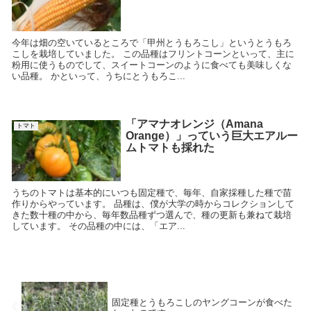
今年は畑の空いているところで「甲州とうもろこし」というとうもろ
こしを栽培していました。 この品種はフリントコーンといって、主に
粉用に使うものでして、スイートコーンのように食べても美味しくな
い品種。 かといって、うちにとうもろこ...
「アマナオレンジ（Amana
トマト
Orange）」っていう巨大エアルー
ムトマトも採れた
うちのトマトは基本的にいつも固定種で、毎年、自家採種した種で苗
作りからやっています。 品種は、僕が大学の時からコレクションして
きた数十種の中から、毎年数品種ずつ選んで、種の更新も兼ねて栽培
しています。 その品種の中には、「エア...
固定種とうもろこしのヤングコーンが食べた