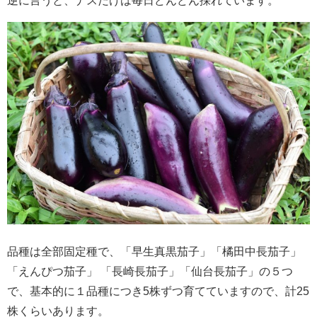
逆に言うと、ナスだけは毎日どんどん採れています。
品種は全部固定種で、「早生真黒茄子」「橘田中長茄子」
「えんぴつ茄子」 「長崎長茄子」「仙台長茄子」の５つ
で、基本的に１品種につき5株ずつ育てていますので、計25
株くらいあります。