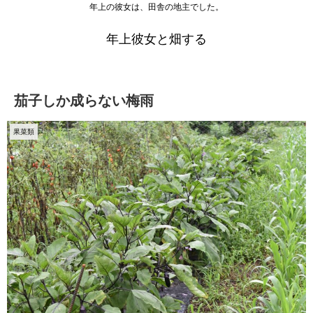
年上の彼女は、田舎の地主でした。
年上彼女と畑する
茄子しか成らない梅雨
果菜類