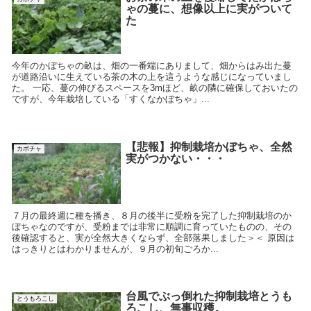
ゃの蔓に、想像以上に実がついて
た
今年のかぼちゃの畝は、畑の一番端にありまして、畑からはみ出た蔓
が道路沿いに生えている茶の木の上を這うような感じになっていまし
た。 一応、蔓の伸びるスペースを3mほど、畝の隣に確保しておいたの
ですが、今年栽培している「すくなかぼちゃ」...
【悲報】抑制栽培かぼちゃ、全然
カボチャ
実がつかない・・・
７月の最終週に種を播き、８月の後半に受粉を完了した抑制栽培のか
ぼちゃなのですが、受粉までは非常に順調に育っていたものの、その
後確認すると、実が全然大きくならず、全部落果しました＞＜ 原因は
はっきりとはわかりませんが、９月の初旬ごろか...
台風でぶっ倒れた抑制栽培とうも
とうもろこし
ろこし、無事収穫。