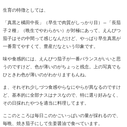
生育の特徴としては、
「真黒と橘田中長」（早生で肉質がしっかり目）⇔「長茄
子２種」（晩生でやわらかい）が対極にあって、えんぴつ
茄子はその中間って感じなんだけど、やっぱり早生真黒が
一番育てやすくて、豊産だなという印象です。
味や食感的には、えんぴつ茄子が一番バランスがいいと思
うのですけど、色が薄いのがちょっと残念。上の写真でも
ひときわ色が薄いのがわかりますもんね。
ま、それぞれ少しづつ食感やらなにやらが異なるのですけ
ど、基本的に全部ナスはナスなので、特に選り好みなく、
その日採れたやつを適当に料理してます。
ここのところは毎日このかごいっぱいの量が採れるので、
毎晩、焼き茄子にして生姜醤油で食べています。