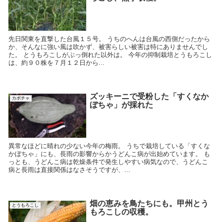
先日関東を直撃した台風１５号。 うちのへんは台風の西側だったから
か、そんなに強い風は吹かず、被害らしい被害は特にありませんでし
た。 とうもろこしがぶっ倒れた以外は。 今年の抑制栽培とうもろこし
は、約９０株を７月１２日から...
ズッキーニで受粉した「すくなか
カボチャ
ぼちゃ」が採れた
異常なほどに晴れの少ない今年の梅雨。 うちで栽培している「すくな
かぼちゃ」にも、長雨の影響からかうどんこ病が出始めています。 も
っとも、うどんこ病は乾燥条件で発生しやすい病気なので、うどんこ
病と長雨は直接関係はなさそうですが、...
畑の恵みを鳥たちにも。甲州とう
とうもろこし
もろこしの収穫。