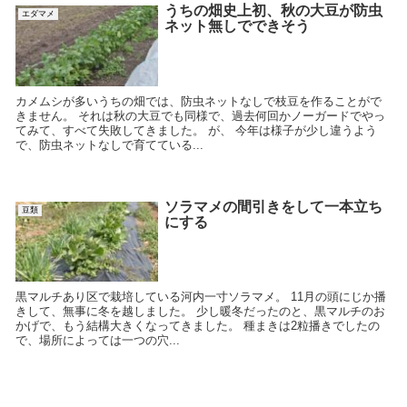
うちの畑史上初、秋の大豆が防虫
エダマメ
ネット無しでできそう
カメムシが多いうちの畑では、防虫ネットなしで枝豆を作ることがで
きません。 それは秋の大豆でも同様で、過去何回かノーガードでやっ
てみて、すべて失敗してきました。 が、 今年は様子が少し違うよう
で、防虫ネットなしで育てている...
ソラマメの間引きをして一本立ち
豆類
にする
黒マルチあり区で栽培している河内一寸ソラマメ。 11月の頭にじか播
きして、無事に冬を越しました。 少し暖冬だったのと、黒マルチのお
かげで、もう結構大きくなってきました。 種まきは2粒播きでしたの
で、場所によっては一つの穴...