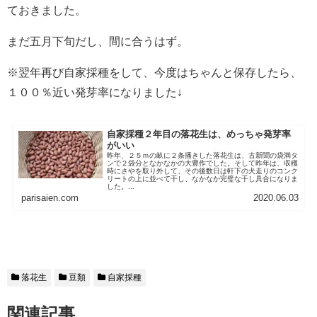
ておきました。
まだ五月下旬だし、間に合うはず。
※翌年再び自家採種をして、今度はちゃんと保存したら、
１００％近い発芽率になりました↓
自家採種２年目の落花生は、めっちゃ発芽率
がいい
昨年、２５ｍの畝に２条播きした落花生は、古新聞の袋満タ
ンで２袋分となかなかの大豊作でした。そして昨年は、収穫
時にさやを取り外して、その後数日は軒下の犬走りのコンク
リートの上に並べて干し、なかなか完璧な干し具合になりま
した。...
parisaien.com
2020.06.03
落花生
豆類
自家採種
関連記事