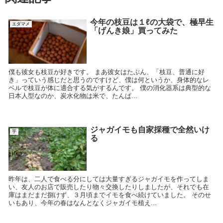
今年の枝豆は１ℓの大袋で、極早生
エダマメ
「げんき娘」買ってみた
僕も彼女も枝豆が好きです。 まあ彼女はたぶん、「枝豆、普通に好
き」っていう感じだと思うのですけど、僕は何というか、身体的なレ
ベルで枝豆が体に適合する気がするんです。 僕の消化器系は典型的な
日本人型なのか、炭水化物は米で、たんぱ...
ジャガイモも自家採種で全然いけ
芋
る
昨年は、二人で食べる分にしては大量すぎるジャガイモを作ってしま
い、友人のお店で販売したり物々交換したりしましたが、それでも在
庫はまだまだ捌けず、３月頃までイモを食べ続けていました。 そのせ
いもあり、今年の春はなんとなくジャガイモ植え...