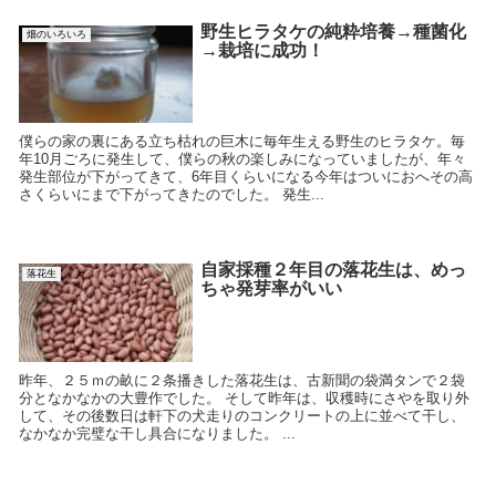
野生ヒラタケの純粋培養→種菌化
畑のいろいろ
→栽培に成功！
僕らの家の裏にある立ち枯れの巨木に毎年生える野生のヒラタケ。毎
年10月ごろに発生して、僕らの秋の楽しみになっていましたが、年々
発生部位が下がってきて、6年目くらいになる今年はついにおへその高
さくらいにまで下がってきたのでした。 発生...
自家採種２年目の落花生は、めっ
落花生
ちゃ発芽率がいい
昨年、２５ｍの畝に２条播きした落花生は、古新聞の袋満タンで２袋
分となかなかの大豊作でした。 そして昨年は、収穫時にさやを取り外
して、その後数日は軒下の犬走りのコンクリートの上に並べて干し、
なかなか完璧な干し具合になりました。 ...