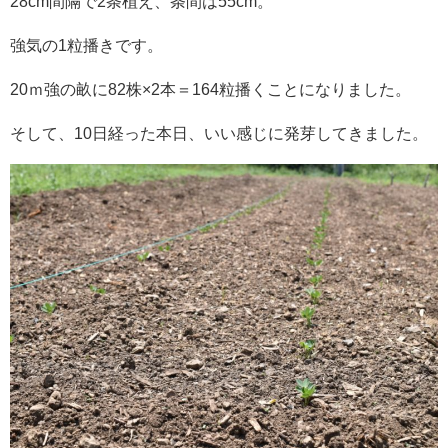
28cm間隔で2条植え、条間は55cm。
強気の1粒播きです。
20ｍ強の畝に82株×2本＝164粒播くことになりました。
そして、10日経った本日、いい感じに発芽してきました。