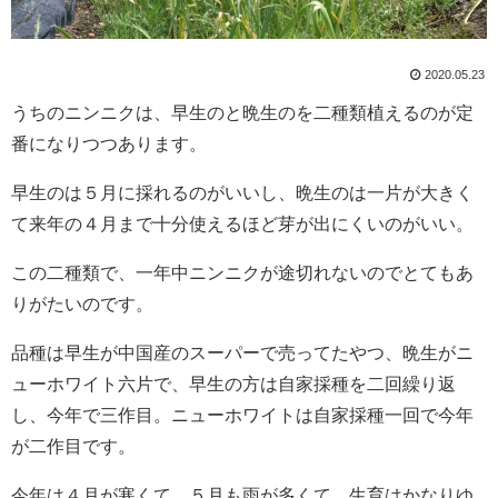
2020.05.23
うちのニンニクは、早生のと晩生のを二種類植えるのが定
番になりつつあります。
早生のは５月に採れるのがいいし、晩生のは一片が大きく
て来年の４月まで十分使えるほど芽が出にくいのがいい。
この二種類で、一年中ニンニクが途切れないのでとてもあ
りがたいのです。
品種は早生が中国産のスーパーで売ってたやつ、晩生がニ
ューホワイト六片で、早生の方は自家採種を二回繰り返
し、今年で三作目。ニューホワイトは自家採種一回で今年
が二作目です。
今年は４月が寒くて、５月も雨が多くて、生育はかなりゆ