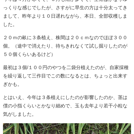
っくりな感じでしたが、さすがに早生の方は十分太ってき
まして、昨年より１０日遅れながら、本日、全部収穫しま
した。
２０ｍの畝に３条植え、株間は２０ｃｍなのでほぼ３００
個。（途中で消えたり、待ちきれなくて試し掘りしたのが
５０個くらいあるけど）
最初は３個/１００円のやつを二袋分植えたのが、自家採種
を繰り返して三作目でこの数になるとは、ちょっと出来す
ぎかも。
とはいえ、今年は３条植えにしたのが影響したのか、茎は
僕の小指くらいとかなり細めで、玉も去年より若干小粒な
気がしました。