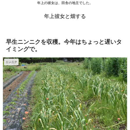
年上の彼女は、田舎の地主でした。
年上彼女と畑する
早生ニンニクを収穫。今年はちょっと遅いタ
イミングで。
ニンニク