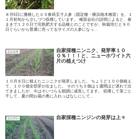
８月6日に播種したＵＳ春蒔五寸人参（固定種・横浜植木種苗）を、１
１月初旬から少しづつ収穫しています。 種苗会社の説明によると、春
まきで１２０日で完熟肥大する品種とのことですが、秋栽培だと９０
日ぐらいから普通に売ってるサイズの人参になっ...
自家採種ニンニク、発芽率１０
ニンニク
０％！！！と、ニューホワイト六
片の植えつけ
１０月８日に植えたニンニクが発芽しました。 ちょうど１００個植え
て、１００個全部芽が出ました。 そのうち５個は１週間ほど遅れて出
てきましたが、今はそいつらも順調に成長してます。 収穫して茎ごと
干して、夏の間お蔵の奥に入れっぱなしにして...
自家採種ニンジンの発芽は上々
ニンジン