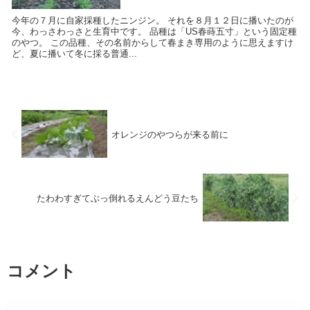
今年の７月に自家採種したニンジン。 それを８月１２日に播いたのが
今、わっさわっさと生育中です。 品種は「US春蒔五寸」という固定種
のやつ。 この品種、その名前からして春まき専用のように思えますけ
ど、夏に播いて冬に採る普通...
オレンジのやつらが来る前に
たわわすぎてぶっ倒れるえんどう豆たち
コメント