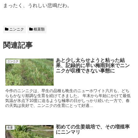
まったく、うれしい悲鳴だわ。
ニンニク
根菜類
関連記事
あと少し太らせようと粘った結
ニンニク
果、記録的に早い梅雨到来でニン
ニクが収穫できない事態に
今作のニンニクは、早生の品種も晩生のニューホワイト六片も、どち
らもかなり順調な生育を続けてきました。 年末から年始にかけて最低
気温が氷点下10度に迫るような極寒の日がしっかり続いた一方で、春
の天気は良好で、ニンニクの生育にとって好適...
初めての生姜栽培で、その増殖率
生姜
にニンマリ