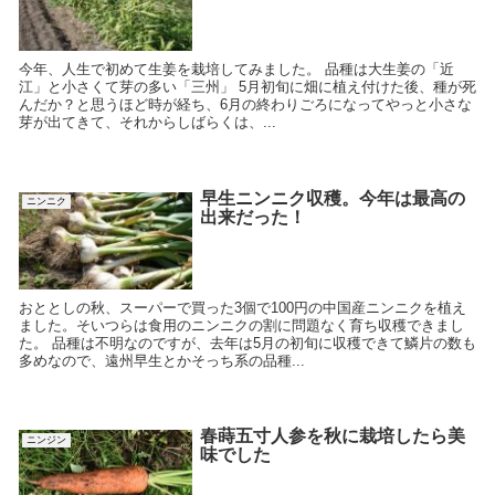
今年、人生で初めて生姜を栽培してみました。 品種は大生姜の「近
江」と小さくて芽の多い「三州」 5月初旬に畑に植え付けた後、種が死
んだか？と思うほど時が経ち、6月の終わりごろになってやっと小さな
芽が出てきて、それからしばらくは、...
早生ニンニク収穫。今年は最高の
ニンニク
出来だった！
おととしの秋、スーパーで買った3個で100円の中国産ニンニクを植え
ました。そいつらは食用のニンニクの割に問題なく育ち収穫できまし
た。 品種は不明なのですが、去年は5月の初旬に収穫できて鱗片の数も
多めなので、遠州早生とかそっち系の品種...
春蒔五寸人参を秋に栽培したら美
ニンジン
味でした